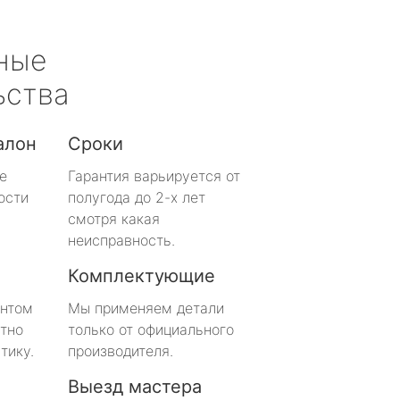
ные
ьства
алон
Сроки
е
Гарантия варьируется от
ости
полугода до 2-х лет
смотря какая
неисправность.
Комплектующие
онтом
Мы применяем детали
тно
только от официального
тику.
производителя.
Выезд мастера