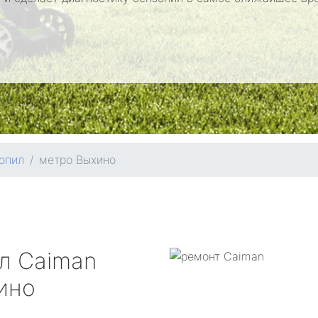
опил
метро Выхино
ил
Caiman
ино