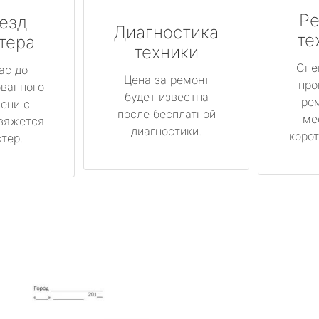
Ре
езд
Диагностика
те
тера
техники
Спе
ас до
Цена за ремонт
про
ованного
будет известна
ре
ени с
после бесплатной
ме
вяжется
диагностики.
корот
тер.