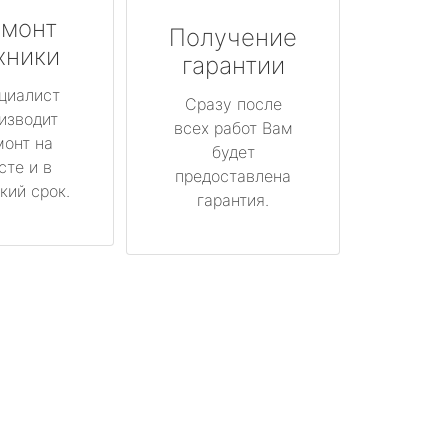
монт
Получение
хники
гарантии
циалист
Сразу после
изводит
всех работ Вам
монт на
будет
сте и в
предоставлена
кий срок.
гарантия.