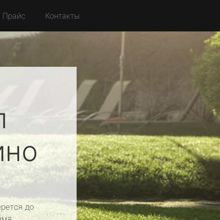
Прайс
Контакты
л
ино
рется до
емя.