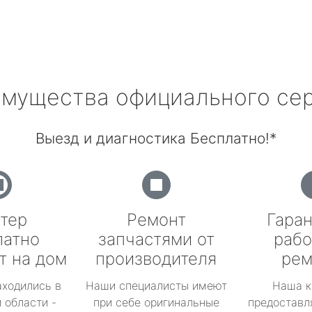
мущества официального се
Выезд и диагностика Бесплатно!*
тер
Ремонт
Гаран
латно
запчастями от
рабо
т на дом
производителя
рем
аходились в
Наши специалисты имеют
Наша к
 области -
при себе оригинальные
предоставл