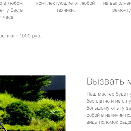
р в любом
комплектующие от любой
на выполнен
ет у Вас в
техники.
ремонту 
и часа.
остики – 1000 руб.
Вызвать 
Наш мастер будет 
бесплатно и не с п
большому опыту за
собой в наличии по
виды поломок садов