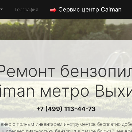
Сервис центр Caiman
География
Ремонт бензопи
iman
метро Вых
+7 (499) 113-44-73
енер с полным инвентарем инструментов бесплатно добе
 и сделает диагностику бензопил в самое ближайшее вр