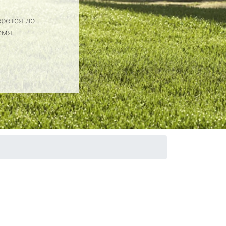
рется до
емя.