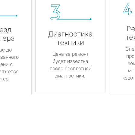
Ре
езд
Диагностика
те
тера
техники
Спе
ас до
Цена за ремонт
про
ованного
будет известна
ре
ени с
после бесплатной
ме
вяжется
диагностики.
корот
тер.