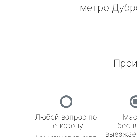
метро Дубр
Преи
Любой вопрос по
Мас
телефону
бесп
выезжае