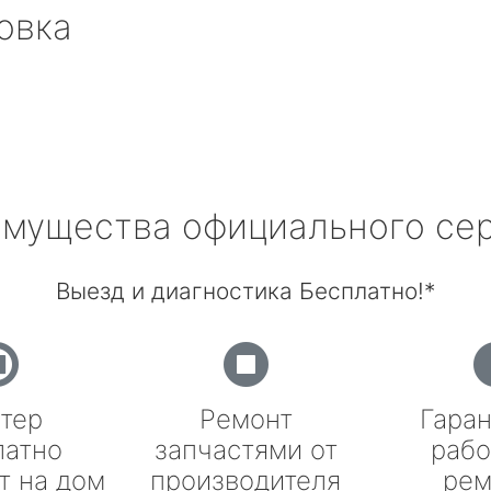
овка
мущества официального се
Выезд и диагностика Бесплатно!*
тер
Ремонт
Гаран
латно
запчастями от
рабо
т на дом
производителя
рем