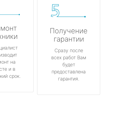
монт
Получение
хники
гарантии
циалист
Сразу после
изводит
всех работ Вам
монт на
будет
сте и в
предоставлена
кий срок.
гарантия.