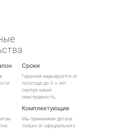
ные
ьства
алон
Сроки
е
Гарантия варьируется от
ости
полугода до 2-х лет
смотря какая
неисправность.
Комплектующие
онтом
Мы применяем детали
тно
только от официального