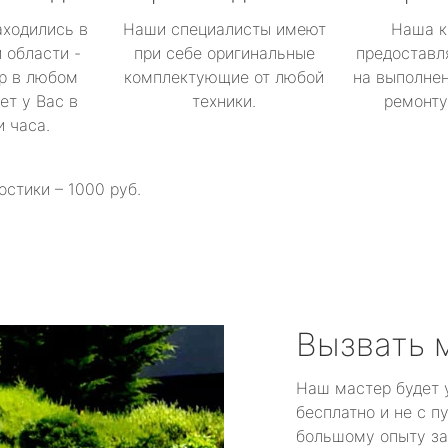
аходились в
Наши специалисты имеют
Наша к
 области -
при себе оригинальные
предоставл
р в любом
комплектующие от любой
на выполнен
ет у Вас в
техники.
ремонту 
и часа.
остики – 1000 руб.
Вызвать 
Наш мастер будет 
бесплатно и не с п
большому опыту за