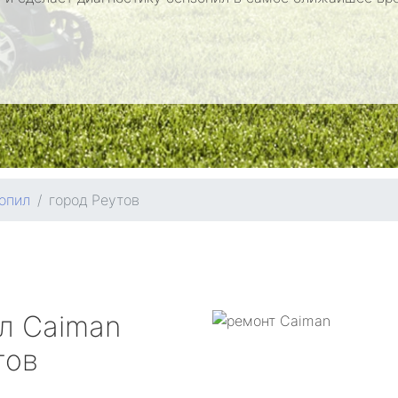
опил
город Реутов
ил
Caiman
тов