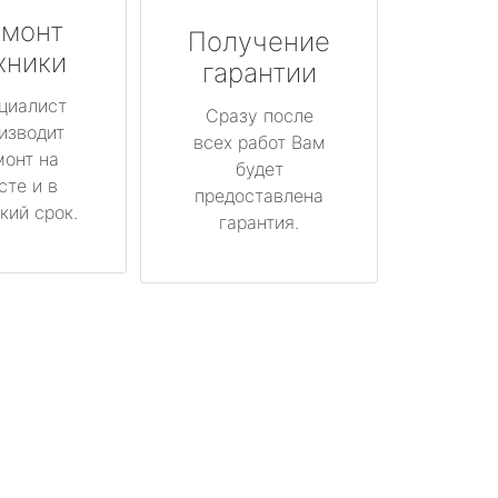
монт
Получение
хники
гарантии
циалист
Сразу после
изводит
всех работ Вам
монт на
будет
сте и в
предоставлена
кий срок.
гарантия.