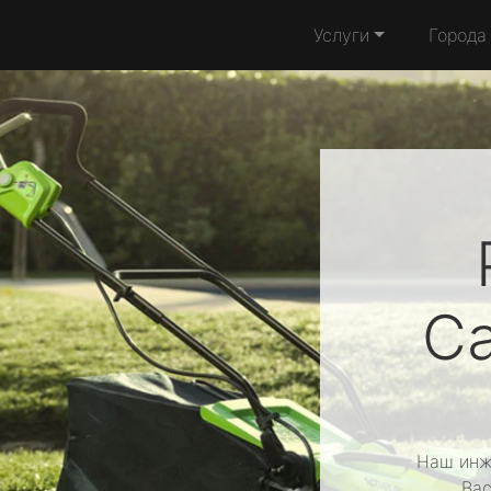
Услуги
Города
C
Наш инж
Вас