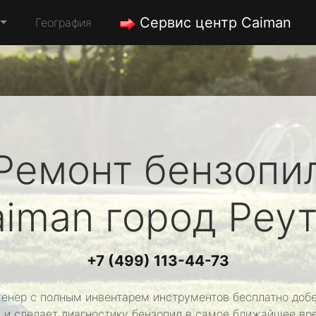
Сервис центр Caiman
География
Ремонт бензопи
aiman
город Реу
+7 (499) 113-44-73
енер с полным инвентарем инструментов бесплатно добе
 и сделает диагностику бензопил в самое ближайшее вр