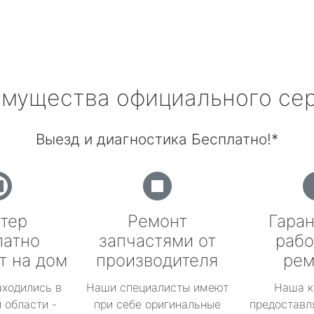
мущества официального се
Выезд и диагностика Бесплатно!*
тер
Ремонт
Гаран
латно
запчастями от
рабо
т на дом
производителя
рем
аходились в
Наши специалисты имеют
Наша к
 области -
при себе оригинальные
предоставл