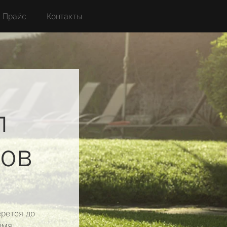
Прайс
Контакты
л
тов
рется до
емя.