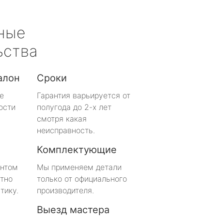
ные
ьства
алон
Сроки
е
Гарантия варьируется от
ости
полугода до 2-х лет
смотря какая
неисправность.
Комплектующие
онтом
Мы применяем детали
тно
только от официального
тику.
производителя.
Выезд мастера