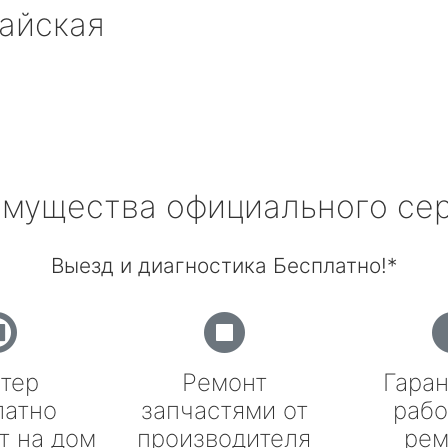
айская
мущества официального се
Выезд и диагностика Бесплатно!*
тер
Ремонт
Гаран
латно
запчастями от
рабо
т на дом
производителя
рем