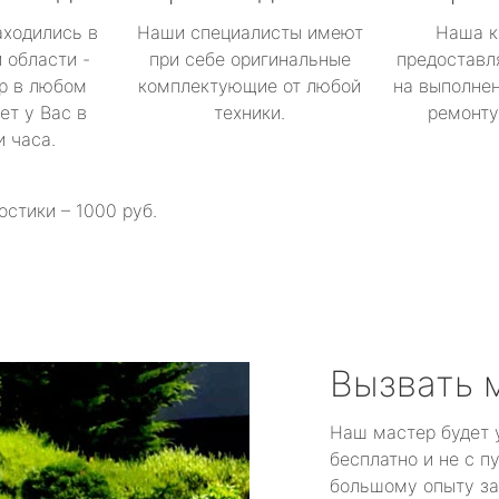
аходились в
Наши специалисты имеют
Наша к
 области -
при себе оригинальные
предоставл
р в любом
комплектующие от любой
на выполнен
ет у Вас в
техники.
ремонту 
и часа.
остики – 1000 руб.
Вызвать 
Наш мастер будет 
бесплатно и не с п
большому опыту за