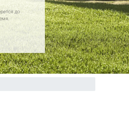
рется до
емя.