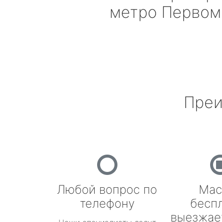
метро Первом
Преи
Любой вопрос по
Мас
телефону
бесп
выезжае