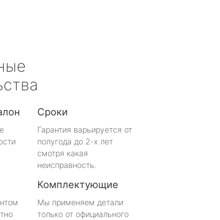
ные
ьства
алон
Сроки
е
Гарантия варьируется от
ости
полугода до 2-х лет
смотря какая
неисправность.
Комплектующие
онтом
Мы применяем детали
тно
только от официального