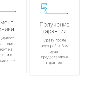
монт
Получение
хники
гарантии
циалист
Сразу после
изводит
всех работ Вам
монт на
будет
сте и в
предоставлена
кий срок.
гарантия.