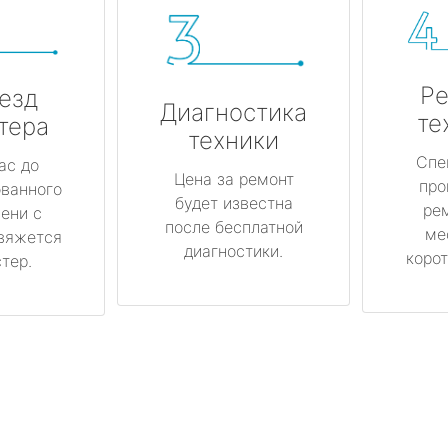
Ре
езд
Диагностика
те
тера
техники
Спе
ас до
Цена за ремонт
про
ованного
будет известна
ре
ени с
после бесплатной
ме
вяжется
диагностики.
корот
тер.