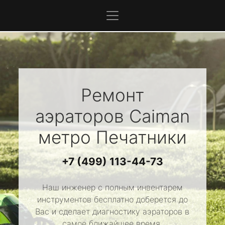
Ремонт
аэраторов
Caiman
метро Печатники
+7 (499) 113-44-73
Наш инженер с полным инвентарем
инструментов бесплатно доберется до
Вас и сделает диагностику аэраторов в
самое ближайшее время.