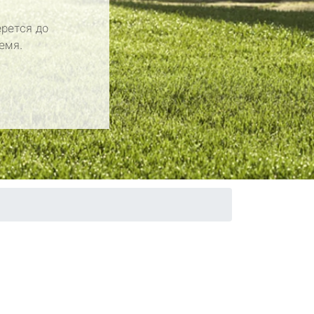
рется до
емя.