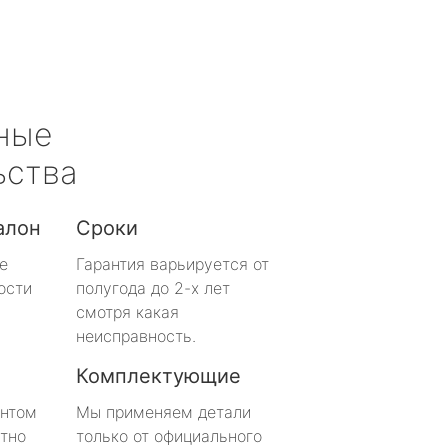
ные
ьства
алон
Сроки
е
Гарантия варьируется от
ости
полугода до 2-х лет
смотря какая
неисправность.
Комплектующие
онтом
Мы применяем детали
тно
только от официального