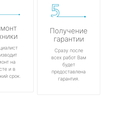
монт
Получение
хники
гарантии
циалист
Сразу после
изводит
всех работ Вам
монт на
будет
сте и в
предоставлена
кий срок.
гарантия.