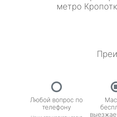
метро Кропот
Преи
Любой вопрос по
Мас
телефону
бесп
выезжае