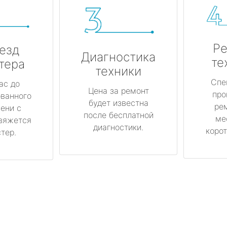
Ре
езд
Диагностика
те
тера
техники
Спе
ас до
Цена за ремонт
про
ованного
будет известна
ре
ени с
после бесплатной
ме
вяжется
диагностики.
корот
тер.