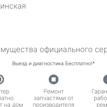
кинская
мущества официального се
Выезд и диагностика Бесплатно!*
тер
Ремонт
Гаран
латно
запчастями от
рабо
т на дом
производителя
рем