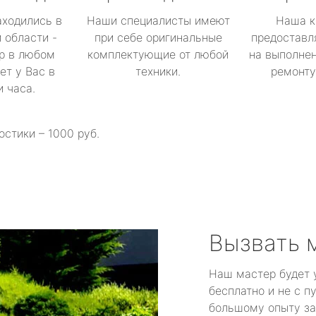
аходились в
Наши специалисты имеют
Наша к
 области -
при себе оригинальные
предоставл
р в любом
комплектующие от любой
на выполнен
ет у Вас в
техники.
ремонту 
и часа.
остики – 1000 руб.
Вызвать 
Наш мастер будет 
бесплатно и не с п
большому опыту за