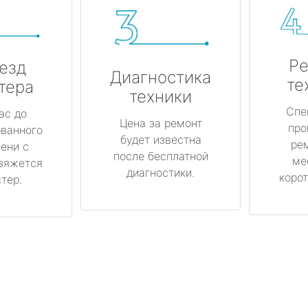
Ре
езд
Диагностика
те
тера
техники
Спе
ас до
Цена за ремонт
про
ованного
будет известна
ре
ени с
после бесплатной
ме
вяжется
диагностики.
корот
тер.