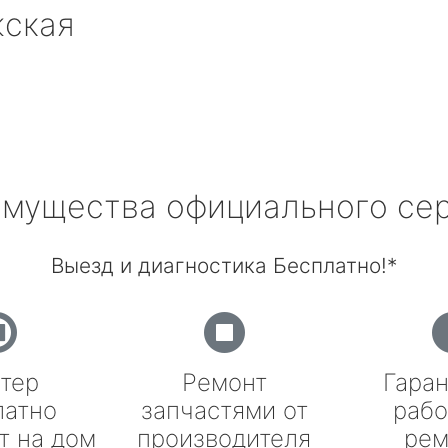
жская
мущества официального се
Выезд и диагностика Бесплатно!*
тер
Ремонт
Гаран
латно
запчастями от
рабо
т на дом
производителя
рем