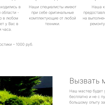
аходились в
Наши специалисты имеют
Наша к
 области -
при себе оригинальные
предоставл
р в любом
комплектующие от любой
на выполнен
ет у Вас в
техники.
ремонту 
и часа.
остики – 1000 руб.
Вызвать 
Наш мастер будет 
бесплатно и не с п
большому опыту за