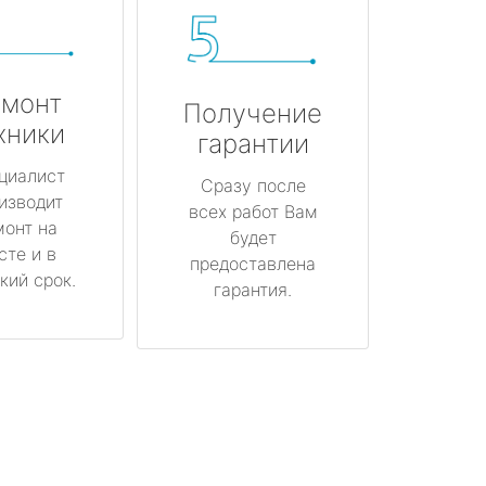
монт
Получение
хники
гарантии
циалист
Сразу после
изводит
всех работ Вам
монт на
будет
сте и в
предоставлена
кий срок.
гарантия.