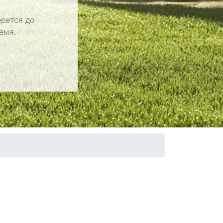
рется до
емя.