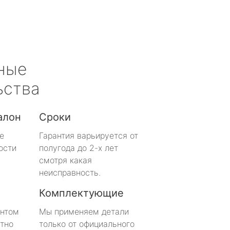
ные
ьства
алон
Сроки
е
Гарантия варьируется от
ости
полугода до 2-х лет
смотря какая
неисправность.
Комплектующие
онтом
Мы применяем детали
тно
только от официального