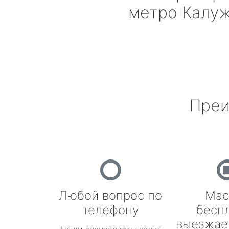
метро Калу
Преи
Любой вопрос по
Мас
телефону
бесп
выезжае