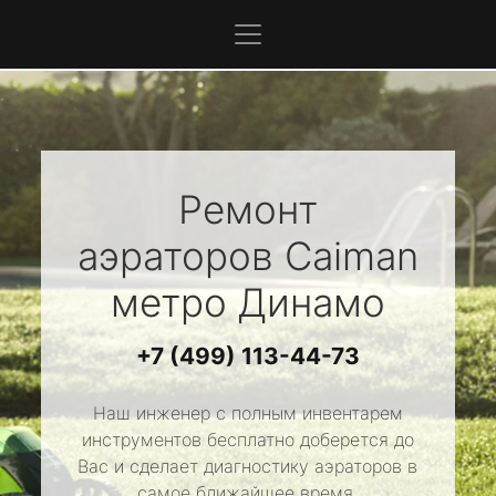
Ремонт
аэраторов
Caiman
метро Динамо
+7 (499) 113-44-73
Наш инженер с полным инвентарем
инструментов бесплатно доберется до
Вас и сделает диагностику аэраторов в
самое ближайшее время.