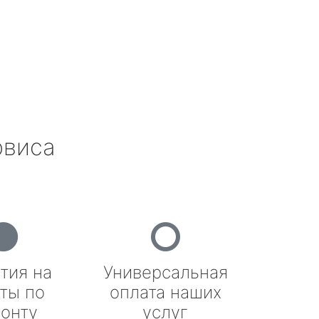
рвиса
тия на
Универсальная
ты по
оплата наших
онту
услуг