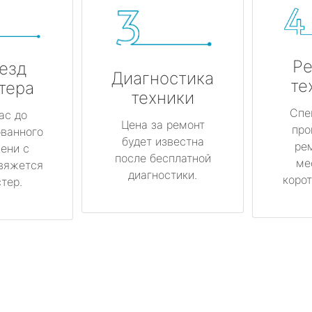
Ре
езд
Диагностика
те
тера
техники
Спе
ас до
Цена за ремонт
про
ованного
будет известна
ре
ени с
после бесплатной
ме
вяжется
диагностики.
корот
тер.