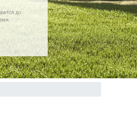
рется до
емя.