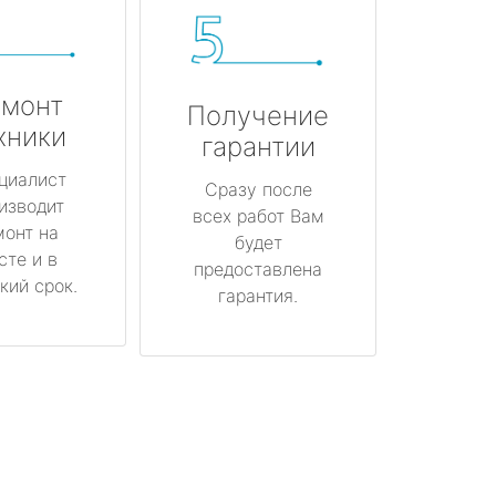
монт
Получение
хники
гарантии
циалист
Сразу после
изводит
всех работ Вам
монт на
будет
сте и в
предоставлена
кий срок.
гарантия.