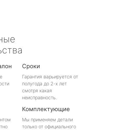
ные
ьства
алон
Сроки
е
Гарантия варьируется от
ости
полугода до 2-х лет
смотря какая
неисправность.
Комплектующие
онтом
Мы применяем детали
тно
только от официального