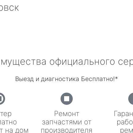
овск
мущества официального се
Выезд и диагностика Бесплатно!*
тер
Ремонт
Гаран
латно
запчастями от
рабо
т на дом
производителя
рем