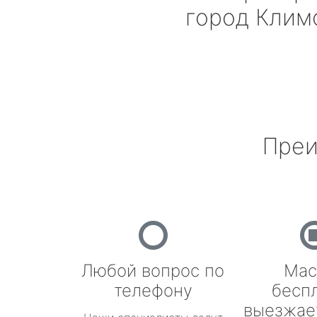
город Клим
Преи
Любой вопрос по
Мас
телефону
бесп
выезжае