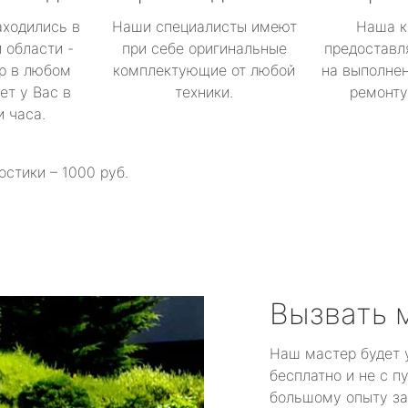
аходились в
Наши специалисты имеют
Наша к
 области -
при себе оригинальные
предоставл
р в любом
комплектующие от любой
на выполнен
ет у Вас в
техники.
ремонту 
и часа.
остики – 1000 руб.
Вызвать 
Наш мастер будет 
бесплатно и не с п
большому опыту за